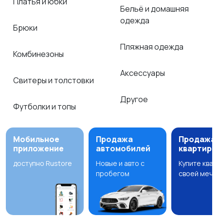
Платья и юбки
Бельё и домашняя
одежда
Брюки
Пляжная одежда
Комбинезоны
Аксессуары
Свитеры и толстовки
Другое
Футболки и топы
Мобильное
Продажа
Продажа
приложение
автомобилей
квартир
доступно Rustore
Новые и авто с
Купите ква
пробегом
своей мечт