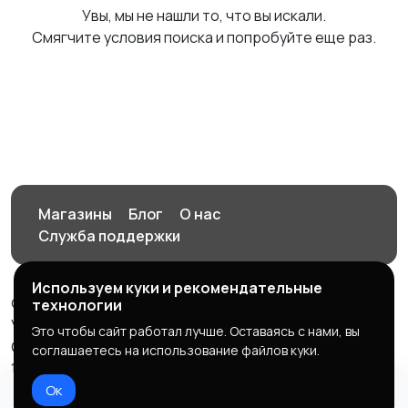
Увы, мы не нашли то, что вы искали.
Смягчите условия поиска и попробуйте еще раз.
Магазины
Блог
О нас
Служба поддержки
Используем куки и рекомендательные
© 2026 Орен-АЙ - Авто | Недвижимость | Работа |
технологии
Услуги
Это чтобы сайт работал лучше. Оставаясь с нами, вы
Создал Карусов Е.С ООО "ЦПК" ИНН 5609203278 ОГРН
соглашаетесь на использование файлов куки.
1235600008841
Ок
Правила сервиса
Политика конфиденциальности