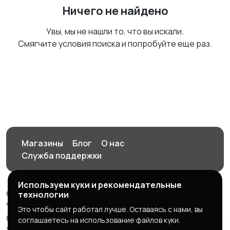
Ничего не найдено
Увы, мы не нашли то, что вы искали.
Смягчите условия поиска и попробуйте еще раз.
Магазины
Блог
О нас
Служба поддержки
Используем куки и рекомендательные
© 2026 Орен-АЙ - Авто | Недвижимость | Работа |
технологии
Услуги
Это чтобы сайт работал лучше. Оставаясь с нами, вы
Создал Карусов Е.С ООО "ЦПК" ИНН 5609203278 ОГРН
соглашаетесь на использование файлов куки.