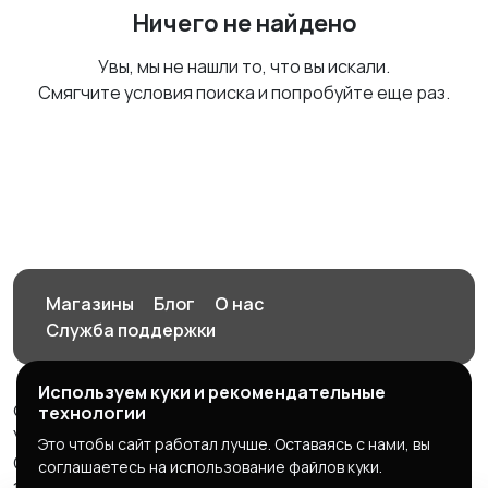
Ничего не найдено
Увы, мы не нашли то, что вы искали.
Смягчите условия поиска и попробуйте еще раз.
Магазины
Блог
О нас
Служба поддержки
Используем куки и рекомендательные
© 2026 Орен-АЙ - Авто | Недвижимость | Работа |
технологии
Услуги
Это чтобы сайт работал лучше. Оставаясь с нами, вы
Создал Карусов Е.С ООО "ЦПК" ИНН 5609203278 ОГРН
соглашаетесь на использование файлов куки.