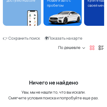
доступно Rustore
Новые и авто с
Купите ква
пробегом
своей мечт
👉 Сохранить поиск
🌍Показать на карте
По дешевле
Ничего не найдено
Увы, мы не нашли то, что вы искали.
Смягчите условия поиска и попробуйте еще раз.