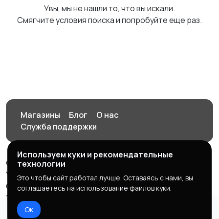
Увы, мы не нашли то, что вы искали.
Смягчите условия поиска и попробуйте еще раз.
Магазины
Блог
О нас
Служба поддержки
Используем куки и рекомендательные
© 2026 Орен-АЙ - Авто | Недвижимость | Работа |
технологии
Услуги
Это чтобы сайт работал лучше. Оставаясь с нами, вы
Создал Карусов Е.С ООО "ЦПК" ИНН 5609203278 ОГРН
соглашаетесь на использование файлов куки.
1235600008841
Ок
Правила сервиса
Политика конфиденциальности