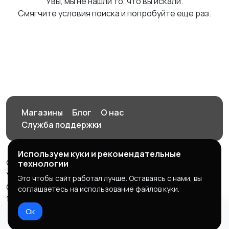
Увы, мы не нашли то, что вы искали.
Смягчите условия поиска и попробуйте еще раз.
Магазины
Блог
О нас
Служба поддержки
Используем куки и рекомендательные
© 2026 Орен-АЙ - Авто | Недвижимость | Работа |
технологии
Услуги
Это чтобы сайт работал лучше. Оставаясь с нами, вы
Создал Карусов Е.С ООО "ЦПК" ИНН 5609203278 ОГРН
соглашаетесь на использование файлов куки.
1235600008841
Ок
Правила сервиса
Политика конфиденциальности
Домой
Избранное
Добавить
Чат
Профиль