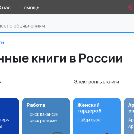
О нас
Помощь
ги
ные книги в России
ы
Электронные книги
Работа
Женский
А
гардероб
с
Поиск вакансий
ртиру
Найди своё
Ар
Поиск резюме
ы
Ар