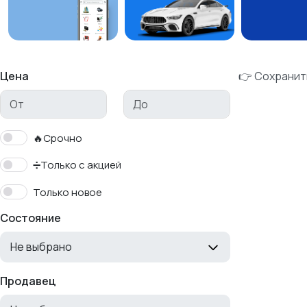
Цена
👉 Сохранит
🔥Срочно
➗Только с акцией
Только новое
Состояние
Не выбрано
Продавец