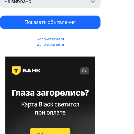
Не выбрано
Показать объявления
world-weather.ru
world-weather.ru