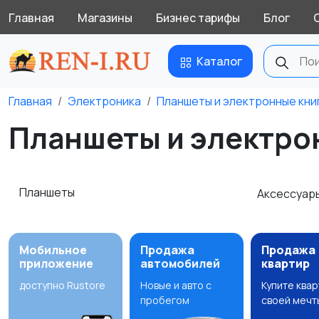
Главная
Магазины
Бизнес тарифы
Блог
Каталог
Главная
Электроника
Планшеты и электронные кни
Планшеты и электрон
Планшеты
Аксессуар
Мобильное
Продажа
Продажа
приложение
автомобилей
квартир
доступно Rustore
Новые и авто с
Купите ква
пробегом
своей мечт