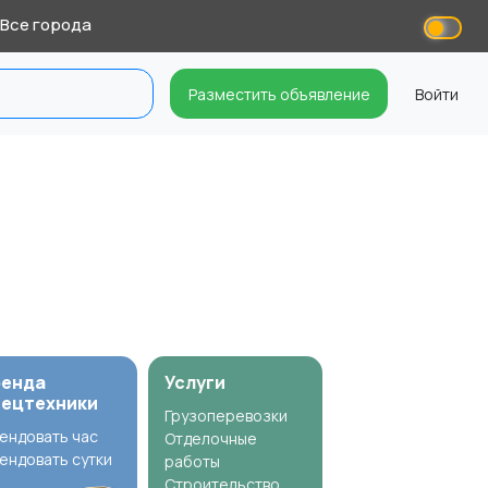
Все города
Разместить объявление
Войти
ренда
Услуги
пецтехники
Грузоперевозки
ендовать час
Отделочные
ендовать сутки
работы
Строительство