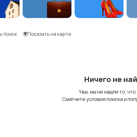
ь поиск
🌍Показать на карте
Ничего не на
Увы, мы не нашли то, что
Смягчите условия поиска и поп