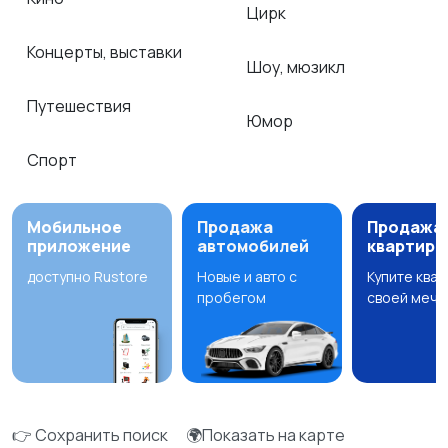
Цирк
Концерты, выставки
Шоу, мюзикл
Путешествия
Юмор
Спорт
Мобильное
Продажа
Продажа
приложение
автомобилей
квартир
доступно Rustore
Новые и авто с
Купите ква
пробегом
своей мечт
👉 Сохранить поиск
🌍Показать на карте