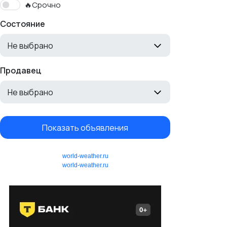
🔥Срочно
Состояние
Не выбрано
Продавец
Не выбрано
Показать объявления
world-weather.ru
world-weather.ru