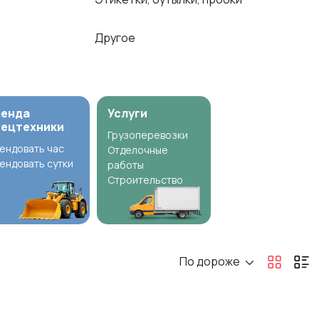
Другое
ренда
Услуги
пецтехники
Грузоперевозки
ендовать час
Отделочные
ендовать сутки
работы
Строительство
По дороже