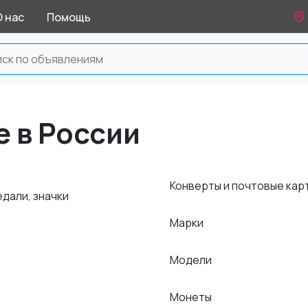
О нас
Помощь
е
 в России
Конверты и почтовые кар
дали, значки
Марки
Модели
Монеты