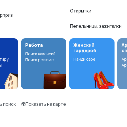
Открытки
рприз
Пепельницы, зажигалки
Работа
Женский
А
гардероб
с
Поиск вакансий
ртиру
Найди своё
Ар
Поиск резюме
ы
Ар
ь поиск
🌍Показать на карте