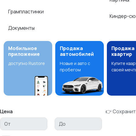
Грампластинки
Киндер-сю
Документы
Мобильное
Продажа
Продажа
приложение
автомобилей
квартир
доступно Rustore
Новые и авто с
Купите ква
пробегом
своей мечт
Цена
👉 Сохранит