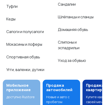
Сандалии
Туфли
Шлёпанцы и сланцы
Кеды
Домашняя обувь
Сапоги и полусапоги
Слипоны и
Мокасины и лоферы
эспадрильи
Спортивная обувь
Уход за обувью
Угги, валенки, дутики
Мобильное
Продажа
Продажа
приложение
автомобилей
квартир
доступно Rustore
Новые и авто с
Купите ква
пробегом
своей мечт