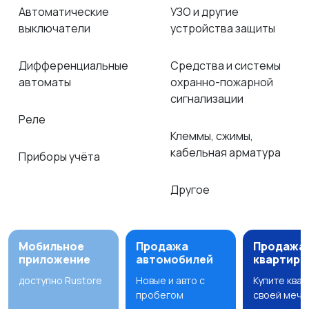
Автоматические
УЗО и другие
выключатели
устройства защиты
Дифференциальные
Средства и системы
автоматы
охранно-пожарной
сигнализации
Реле
Клеммы, сжимы,
кабельная арматура
Приборы учёта
Другое
Мобильное
Продажа
Продажа
приложение
автомобилей
квартир
доступно Rustore
Новые и авто с
Купите ква
пробегом
своей мечт