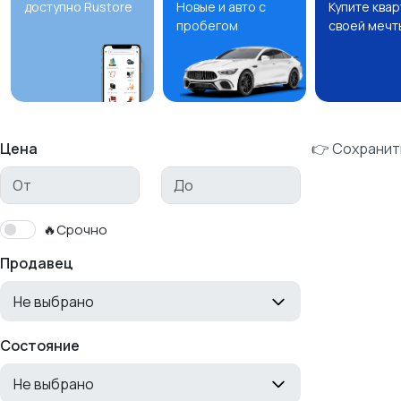
доступно Rustore
Новые и авто с
Купите ква
пробегом
своей мечт
Цена
👉 Сохранит
🔥Срочно
Продавец
Не выбрано
Состояние
Не выбрано