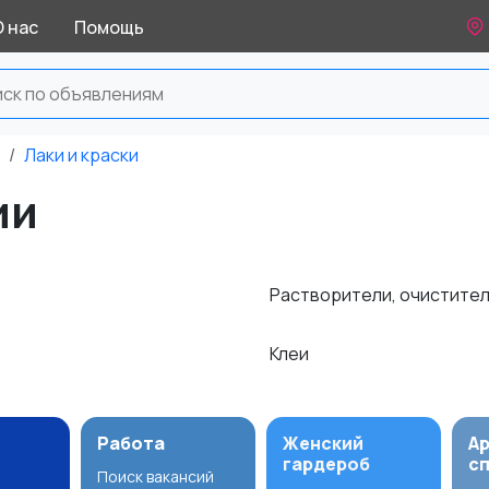
О нас
Помощь
Лаки и краски
ии
Растворители, очистите
Клеи
Работа
Женский
А
гардероб
с
Поиск вакансий