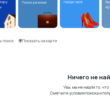
ртиру
Найди своё
Ар
Поиск резюме
ы
Ар
ь поиск
🌍Показать на карте
Ничего не на
Увы, мы не нашли то, что
Смягчите условия поиска и поп