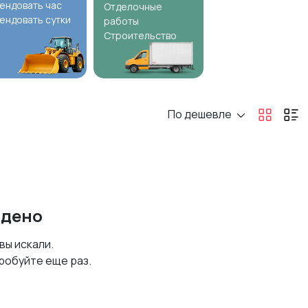
ендовать час
Отделочные
ендовать сутки
работы
Строительство
По дешевле
йдено
 вы искали.
робуйте еще раз.