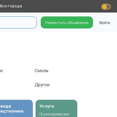
Все города
Разместить объявление
Войти
ли
Смолы
Другое
ренда
Услуги
пецтехники
Грузоперевозки