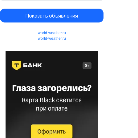
Показать объявления
world-weather.ru
world-weather.ru