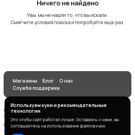
Ничего не найдено
Увы, мы не нашли то, что вы искали.
Смягчите условия поиска и попробуйте еще раз.
Магазины
Блог
О нас
Служба поддержки
Используем куки и рекомендательные
© 2026 Орен-АЙ - Авто | Недвижимость | Работа |
технологии
Услуги
Это чтобы сайт работал лучше. Оставаясь с нами, вы
Создал Карусов Е.С ООО "ЦПК" ИНН 5609203278 ОГРН
соглашаетесь на использование файлов куки.
1235600008841