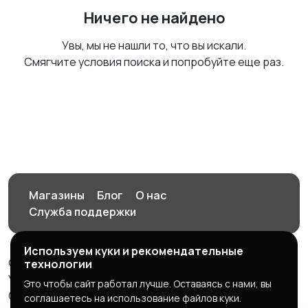
Ничего не найдено
Увы, мы не нашли то, что вы искали.
Смягчите условия поиска и попробуйте еще раз.
Магазины
Блог
О нас
Служба поддержки
Используем куки и рекомендательные
© 2026 Орен-АЙ - Авто | Недвижимость | Работа |
технологии
Услуги
Это чтобы сайт работал лучше. Оставаясь с нами, вы
Создал Карусов Е.С ООО "ЦПК" ИНН 5609203278 ОГРН
соглашаетесь на использование файлов куки.