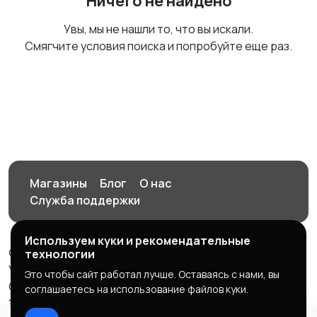
Ничего не найдено
Увы, мы не нашли то, что вы искали.
Смягчите условия поиска и попробуйте еще раз.
Магазины
Блог
О нас
Служба поддержки
Используем куки и рекомендательные
© 2026 Орен-АЙ - Авто | Недвижимость | Работа |
технологии
Услуги
Это чтобы сайт работал лучше. Оставаясь с нами, вы
Создал Карусов Е.С ООО "ЦПК" ИНН 5609203278 ОГРН
соглашаетесь на использование файлов куки.
1235600008841