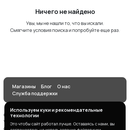
Ничего не найдено
Увы, мы не нашли то, что вы искали.
Смягчите условия поиска и попробуйте еще раз.
Магазины
Блог
О нас
Служба поддержки
Используем куки и рекомендательные
© 2026 Орен-АЙ - Авто | Недвижимость | Работа |
технологии
Услуги
Это чтобы сайт работал лучше. Оставаясь с нами, вы
Создал Карусов Е.С ООО "ЦПК" ИНН 5609203278 ОГРН
соглашаетесь на использование файлов куки.