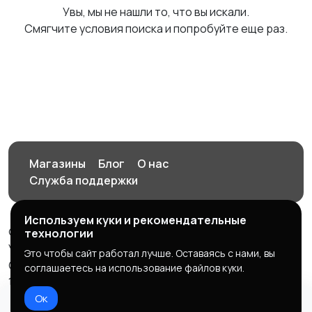
Увы, мы не нашли то, что вы искали.
Смягчите условия поиска и попробуйте еще раз.
Магазины
Блог
О нас
Служба поддержки
Используем куки и рекомендательные
© 2026 Орен-АЙ - Авто | Недвижимость | Работа |
технологии
Услуги
Это чтобы сайт работал лучше. Оставаясь с нами, вы
Создал Карусов Е.С ООО "ЦПК" ИНН 5609203278 ОГРН
соглашаетесь на использование файлов куки.
1235600008841
Ок
Правила сервиса
Политика конфиденциальности