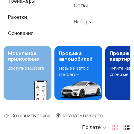
Тренажёры
Сетки
Ракетки
Наборы
Основания
Мобильное
Продажа
Продажа
приложение
автомобилей
квартир
доступно Rustore
Новые и авто с
Купите ква
пробегом
своей мечт
👉 Сохранить поиск
🌍Показать на карте
По дате