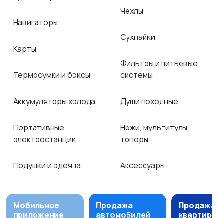
Чехлы
Навигаторы
Сухпайки
Карты
Фильтры и питьевые
Термосумки и боксы
системы
Аккумуляторы холода
Души походные
Портативные
Ножи, мультитулы,
электростанции
топоры
Подушки и одеяла
Аксессуары
Мобильное
Продажа
Продажа
приложение
автомобилей
квартир