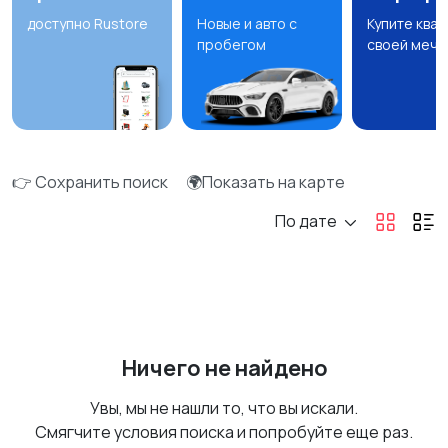
доступно Rustore
Новые и авто с
Купите ква
пробегом
своей мечт
👉 Сохранить поиск
🌍Показать на карте
По дате
Ничего не найдено
Увы, мы не нашли то, что вы искали.
Смягчите условия поиска и попробуйте еще раз.