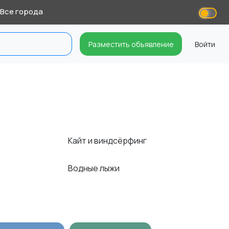
Все города
Разместить объявление
Войти
Кайт и виндсёрфинг
Водные лыжи