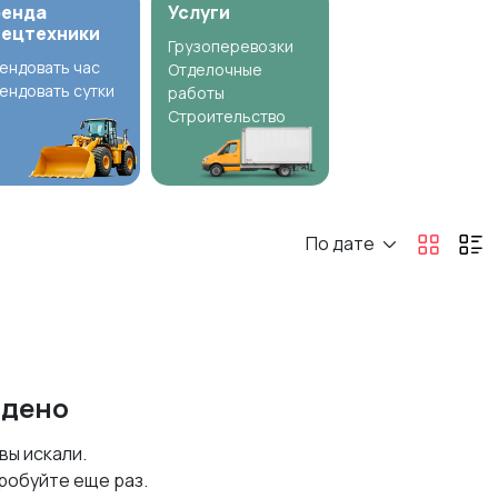
ренда
Услуги
пецтехники
Грузоперевозки
ендовать час
Отделочные
ендовать сутки
работы
Строительство
По дате
йдено
 вы искали.
робуйте еще раз.