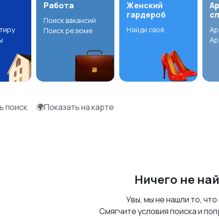
Работа
Женский
А
гардероб
с
Поиск вакансий
ртиру
Найди своё
Ар
Поиск резюме
ы
Ар
ь поиск
🌍Показать на карте
Ничего не на
Увы, мы не нашли то, что
Смягчите условия поиска и поп