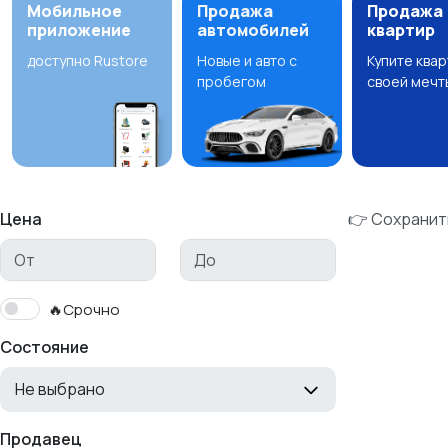
Мобильное
Продажа
Продажа
приложение
автомобилей
квартир
доступно Rustore
Новые и авто с
Купите ква
пробегом
своей мечт
Цена
👉 Сохранит
🔥Срочно
Состояние
Не выбрано
Продавец