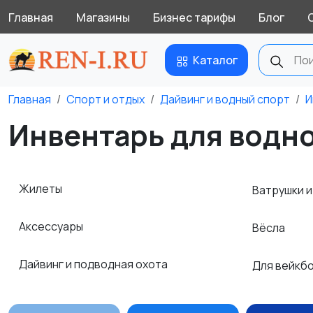
Главная
Магазины
Бизнес тарифы
Блог
Каталог
Главная
Спорт и отдых
Дайвинг и водный спорт
И
Инвентарь для водно
Жилеты
Ватрушки 
Аксессуары
Вёсла
Дайвинг и подводная охота
Для вейкб