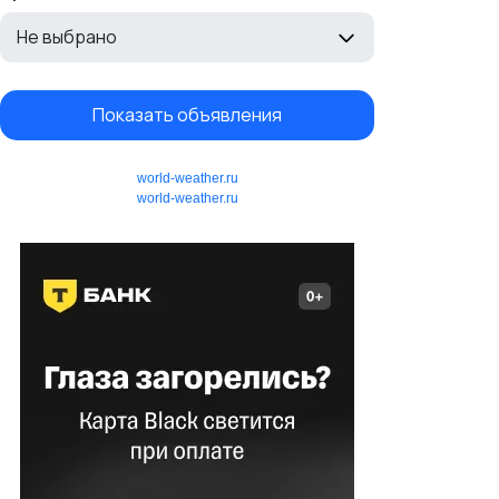
Не выбрано
Показать объявления
world-weather.ru
world-weather.ru