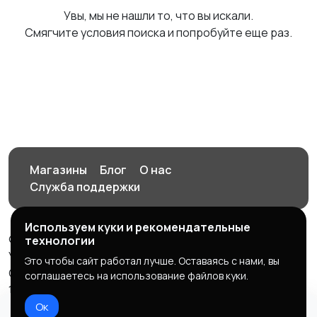
Увы, мы не нашли то, что вы искали.
Смягчите условия поиска и попробуйте еще раз.
Магазины
Блог
О нас
Служба поддержки
Используем куки и рекомендательные
© 2026 Орен-АЙ - Авто | Недвижимость | Работа |
технологии
Услуги
Это чтобы сайт работал лучше. Оставаясь с нами, вы
Создал Карусов Е.С ООО "ЦПК" ИНН 5609203278 ОГРН
соглашаетесь на использование файлов куки.
1235600008841
Ок
Правила сервиса
Политика конфиденциальности