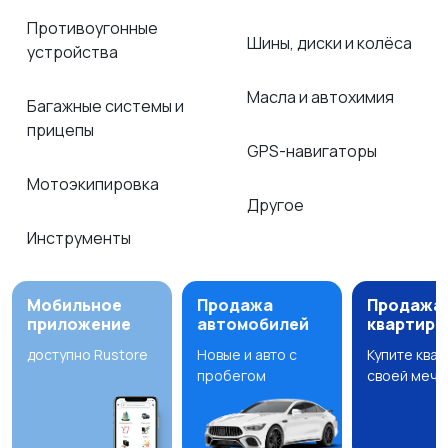
Противоугонные
Шины, диски и колёса
устройства
Масла и автохимия
Багажные системы и
прицепы
GPS-навигаторы
Мотоэкипировка
Другое
Инструменты
Мобильное
Продажа
Продажа
приложение
автомобилей
квартир
доступно Rustore
Новые и авто с
Купите ква
пробегом
своей мечт