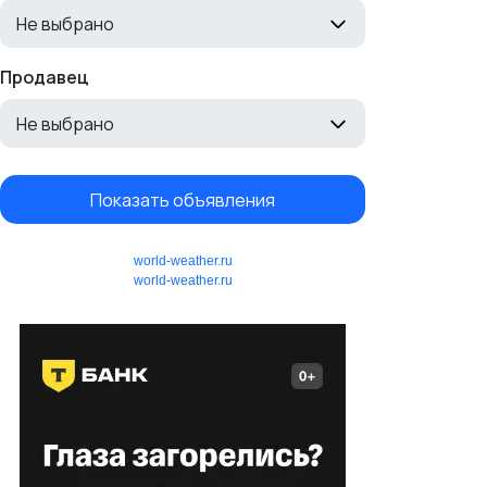
Не выбрано
Продавец
Не выбрано
Показать объявления
world-weather.ru
world-weather.ru