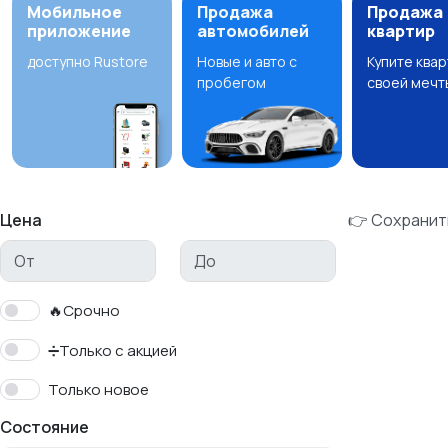
Мобильное
Продажа
Продажа
приложение
автомобилей
квартир
доступно Rustore
Новые и авто с
Купите ква
пробегом
своей мечт
Цена
👉 Сохранит
🔥Срочно
➗Только с акцией
Только новое
Состояние