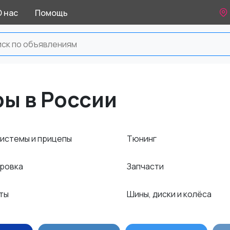
О нас
Помощь
ры в России
системы и прицепы
Тюнинг
ровка
Запчасти
нты
Шины, диски и колёса