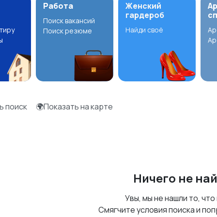
Работа
Женский
А
гардероб
с
Поиск вакансий
ртиру
Найди своё
Ар
Поиск резюме
ы
Ар
ь поиск
🌍Показать на карте
Ничего не на
Увы, мы не нашли то, что
Смягчите условия поиска и поп