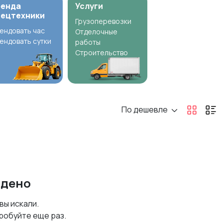
ренда
Услуги
пецтехники
Грузоперевозки
ендовать час
Отделочные
ендовать сутки
работы
Строительство
По дешевле
йдено
 вы искали.
робуйте еще раз.