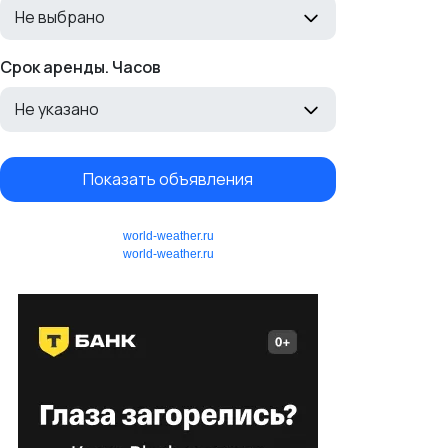
Не выбрано
Срок аренды. Часов
Не указано
Показать объявления
world-weather.ru
world-weather.ru