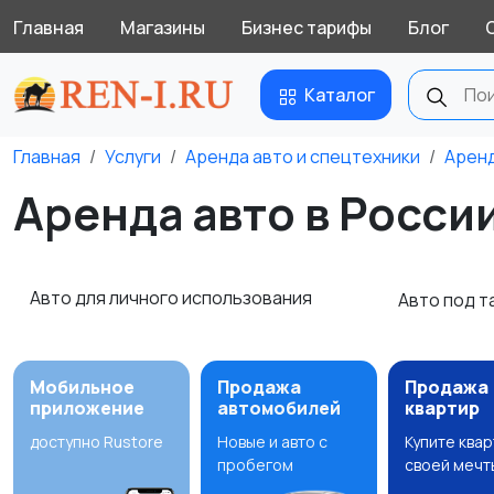
Главная
Магазины
Бизнес тарифы
Блог
Каталог
Главная
Услуги
Аренда авто и спецтехники
Аренд
Аренда авто в Росси
Авто для личного использования
Авто под т
Мобильное
Продажа
Продажа
приложение
автомобилей
квартир
доступно Rustore
Новые и авто с
Купите ква
пробегом
своей мечт