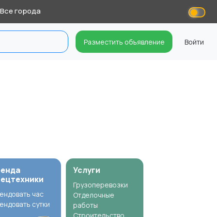
Все города
Разместить объявление
Войти
ренда
Услуги
пецтехники
Грузоперевозки
ендовать час
Отделочные
ендовать сутки
работы
Строительство