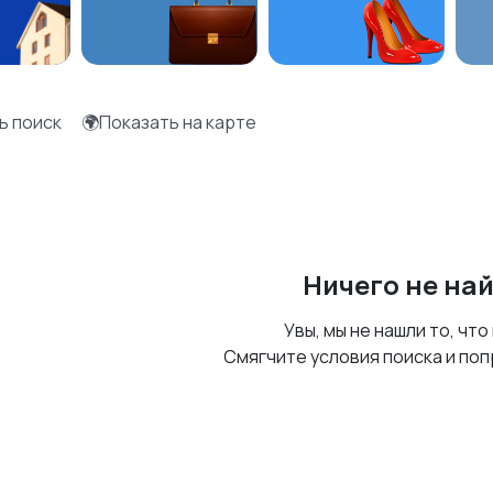
ь поиск
🌍Показать на карте
Ничего не на
Увы, мы не нашли то, что
Смягчите условия поиска и поп