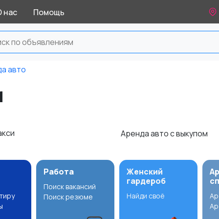
О нас
Помощь
а авто
и
акси
Аренда авто с выкупом
Работа
Женский
А
гардероб
с
Поиск вакансий
ртиру
Найди своё
Ар
Поиск резюме
ы
Ар