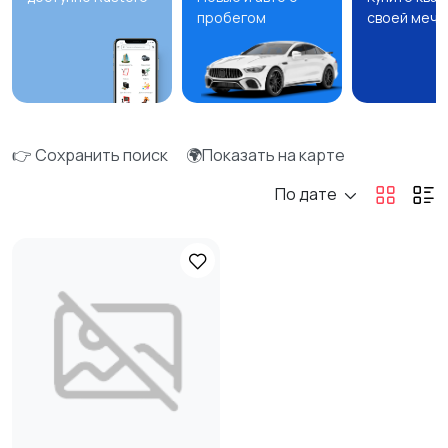
пробегом
своей мечт
👉 Сохранить поиск
🌍Показать на карте
По дате