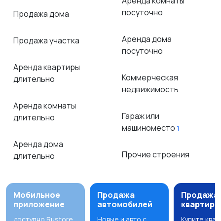
Аренда комнаты
посуточно
Продажа дома
Аренда дома
Продажа участка
посуточно
Аренда квартиры
Коммерческая
длительно
недвижимость
Аренда комнаты
Гараж или
длительно
машиноместо
1
Аренда дома
Прочие строения
длительно
Мобильное
Продажа
Продажа
приложение
автомобилей
квартир
доступно Rustore
Новые и авто с
Купите ква