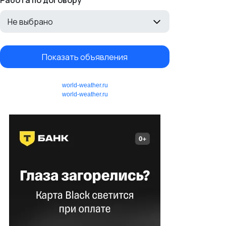
Работа по договору
Не выбрано
Показать объявления
world-weather.ru
world-weather.ru