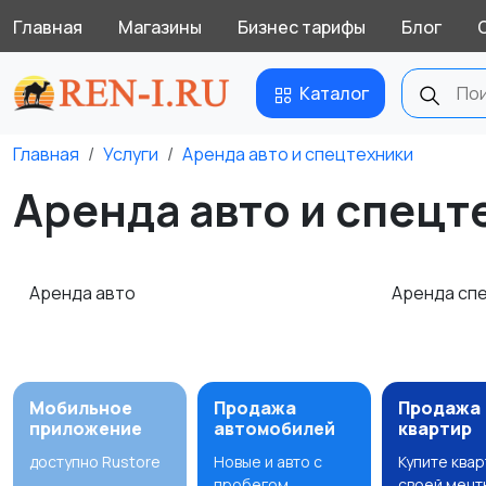
Главная
Магазины
Бизнес тарифы
Блог
Каталог
Главная
Услуги
Аренда авто и спецтехники
Аренда авто и спецт
Аренда авто
Аренда сп
Мобильное
Продажа
Продажа
приложение
автомобилей
квартир
доступно Rustore
Новые и авто с
Купите ква
пробегом
своей мечт