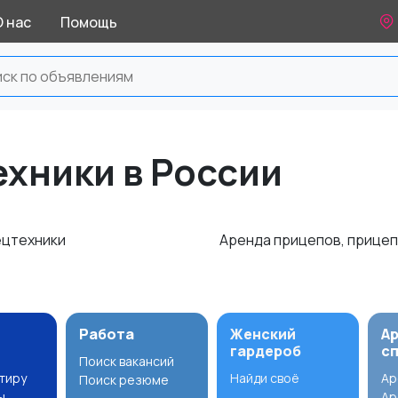
О нас
Помощь
ехники в России
ецтехники
Аренда прицепов, прице
Работа
Женский
А
гардероб
с
Поиск вакансий
ртиру
Найди своё
Ар
Поиск резюме
ы
Ар