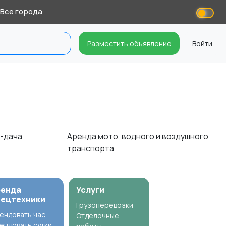
Все города
Разместить объявление
Войти
п-дача
Аренда мото, водного и воздушного
транспорта
ренда
Услуги
пецтехники
Грузоперевозки
ендовать час
Отделочные
ендовать сутки