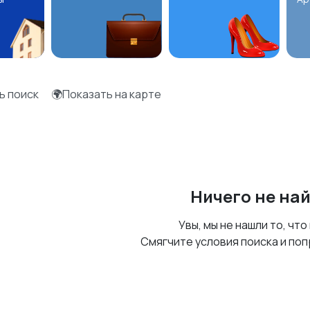
ь поиск
🌍Показать на карте
Ничего не на
Увы, мы не нашли то, что
Смягчите условия поиска и поп