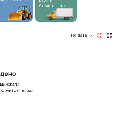
работы
Строительство
По дате
йдено
 вы искали.
робуйте еще раз.