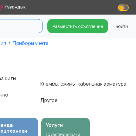
Кувандык
Разместить объявление
Войти
ния
Приборы учёта
 защиты
Клеммы, сжимы, кабельная арматура
нно-
Другое
ренда
Услуги
пецтехники
Грузоперевозки