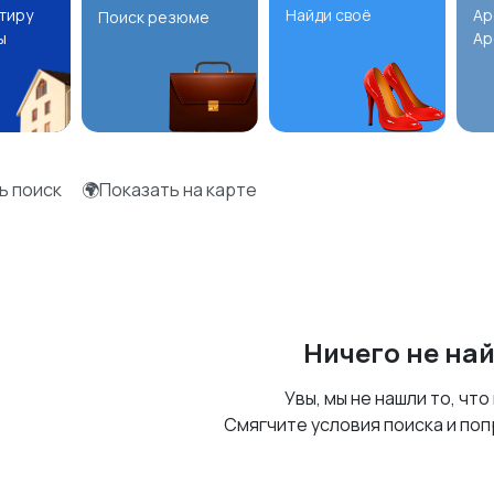
ртиру
Найди своё
Ар
Поиск резюме
ы
Ар
ь поиск
🌍Показать на карте
Ничего не на
Увы, мы не нашли то, что
Смягчите условия поиска и поп