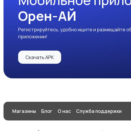
Мобильное прил
Орен-АЙ
Регистрируйтесь, удобно ищите и размещайте об
приложении!
Скачать APK
Магазины
Блог
О нас
Служба поддержки