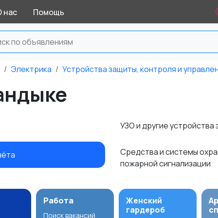
О нас
Помощь
Электрика
Устройства защиты, контроля и управле
вандыке
УЗО и другие устройства
Средства и системы охра
чёта
пожарной сигнализации
Работа
Женский
А
гардероб
с
Поиск вакансий