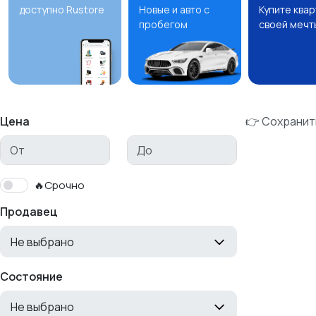
доступно Rustore
Новые и авто с
Купите ква
пробегом
своей мечт
Цена
👉 Сохранит
🔥Срочно
Продавец
Не выбрано
Состояние
Не выбрано