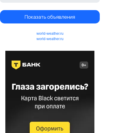
Показать объявления
world-weather.ru
world-weather.ru