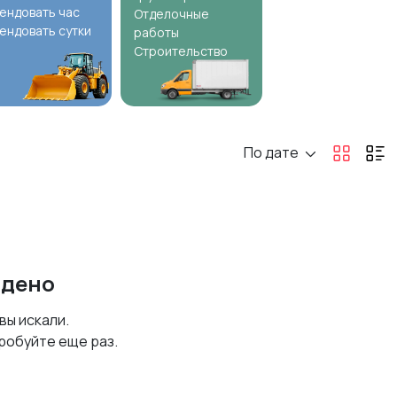
ендовать час
Отделочные
ендовать сутки
работы
Строительство
По дате
йдено
 вы искали.
робуйте еще раз.