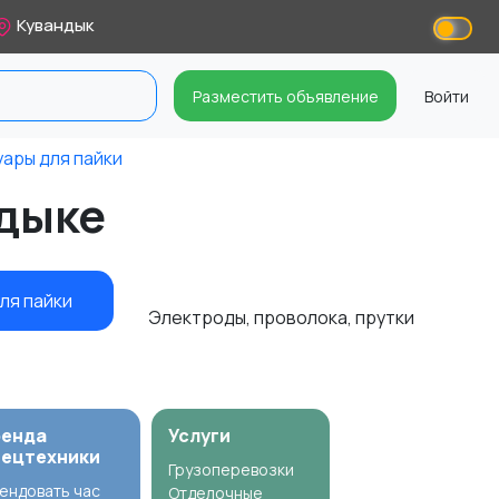
Кувандык
Разместить объявление
Войти
уары для пайки
ндыке
для пайки
Электроды, проволока, прутки
ренда
Услуги
пецтехники
Грузоперевозки
ендовать час
Отделочные