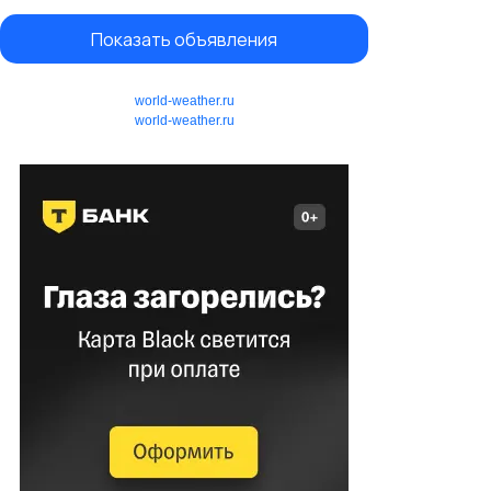
Показать объявления
world-weather.ru
world-weather.ru