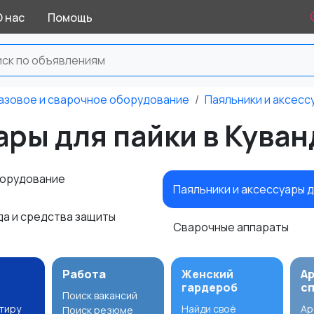
О нас
Помощь
азовое и сварочное оборудование
Паяльники и аксесс
ары для пайки в Кува
борудование
Паяльники и аксессуары 
а и средства защиты
Сварочные аппараты
Работа
Женский
А
гардероб
с
Поиск вакансий
ртиру
Найди своё
Ар
Поиск резюме