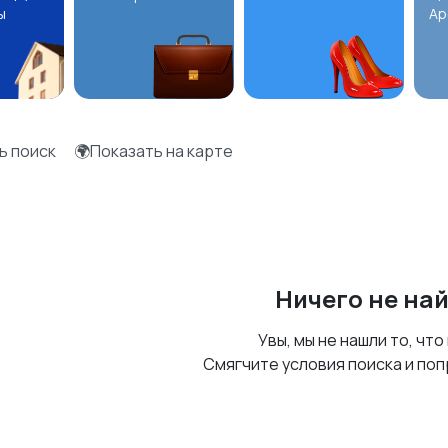
ы
Ар
ь поиск
🌍Показать на карте
Ничего не на
Увы, мы не нашли то, что
Смягчите условия поиска и поп