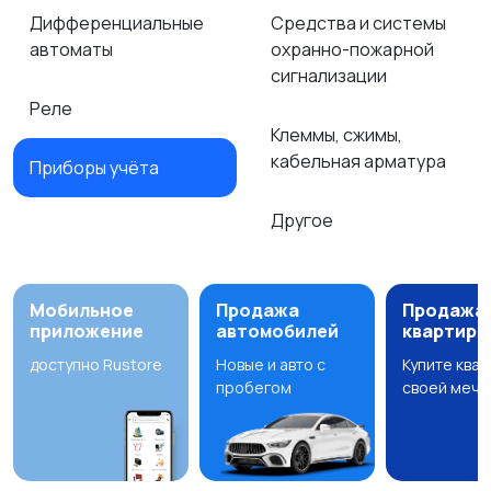
Дифференциальные
Средства и системы
автоматы
охранно-пожарной
сигнализации
Реле
Клеммы, сжимы,
кабельная арматура
Приборы учёта
Другое
Мобильное
Продажа
Продажа
приложение
автомобилей
квартир
доступно Rustore
Новые и авто с
Купите ква
пробегом
своей мечт