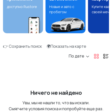
доступно Rustore
Новые и авто с
Купите ква
пробегом
своей мечт
👉 Сохранить поиск
🌍Показать на карте
По дате
Ничего не найдено
Увы, мы не нашли то, что вы искали.
Смягчите условия поиска и попробуйте еще раз.