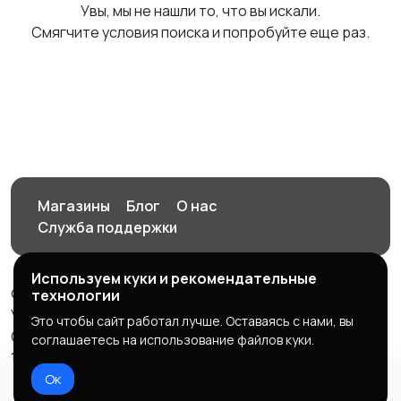
Увы, мы не нашли то, что вы искали.
Смягчите условия поиска и попробуйте еще раз.
Магазины
Блог
О нас
Служба поддержки
Используем куки и рекомендательные
© 2026 Орен-АЙ - Авто | Недвижимость | Работа |
технологии
Услуги
Это чтобы сайт работал лучше. Оставаясь с нами, вы
Создал Карусов Е.С ООО "ЦПК" ИНН 5609203278 ОГРН
соглашаетесь на использование файлов куки.
1235600008841
Ок
Правила сервиса
Политика конфиденциальности