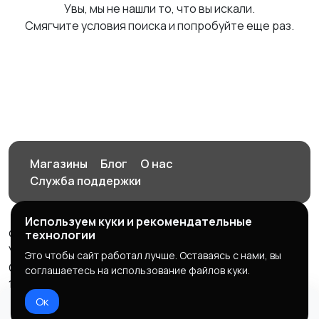
Увы, мы не нашли то, что вы искали.
Смягчите условия поиска и попробуйте еще раз.
Магазины
Блог
О нас
Служба поддержки
Используем куки и рекомендательные
© 2026 Орен-АЙ - Авто | Недвижимость | Работа |
технологии
Услуги
Это чтобы сайт работал лучше. Оставаясь с нами, вы
Создал Карусов Е.С ООО "ЦПК" ИНН 5609203278 ОГРН
соглашаетесь на использование файлов куки.
1235600008841
Ок
Правила сервиса
Политика конфиденциальности