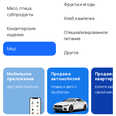
Фрукты и ягоды
Мясо, птица,
субпродукты
Хлеб и выпечка
Кондитерские
Специализированное
изделия
питание
Мёд
Другое
Мобильное
Продажа
Продажа
приложение
автомобилей
квартир
доступно Rustore
Новые и авто с
Купите ква
пробегом
своей мечт