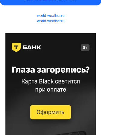
world-weather.ru
world-weather.ru