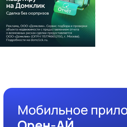
Мобильное прил
Орен-АЙ