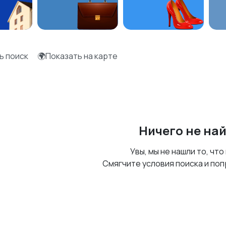
ь поиск
🌍Показать на карте
Ничего не на
Увы, мы не нашли то, что
Смягчите условия поиска и поп