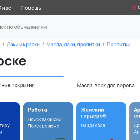
М
О нас
Помощь
Лаки и краски
Масла, лаки, пропитки
Пропитки
рске
итные покрытия
Масла, воск для дерева
Работа
Женский
А
гардероб
с
Поиск вакансий
ртиру
Найди своё
Ар
Поиск резюме
ы
Ар