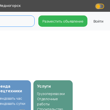
едногорск
Разместить объявление
Войти
ренда
Услуги
пецтехники
Грузоперевозки
ендовать час
Отделочные
ендовать сутки
работы
Строительство