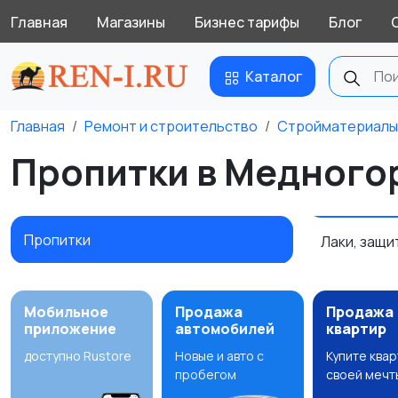
Главная
Магазины
Бизнес тарифы
Блог
Каталог
Главная
Ремонт и строительство
Стройматериалы
Пропитки в Медного
Пропитки
Лаки, защ
Мобильное
Продажа
Продажа
приложение
автомобилей
квартир
доступно Rustore
Новые и авто с
Купите ква
пробегом
своей мечт