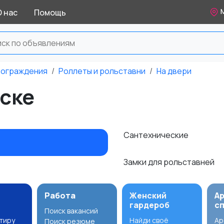
М
О нас
Помощь
и ограждения
Роллеты и рольставни
На двери
рске
Сантехнические
Замки для рольставней
Работа
Женский
А
гардероб
с
Поиск вакансий
ртиру
Найди своё
Ар
Поиск резюме