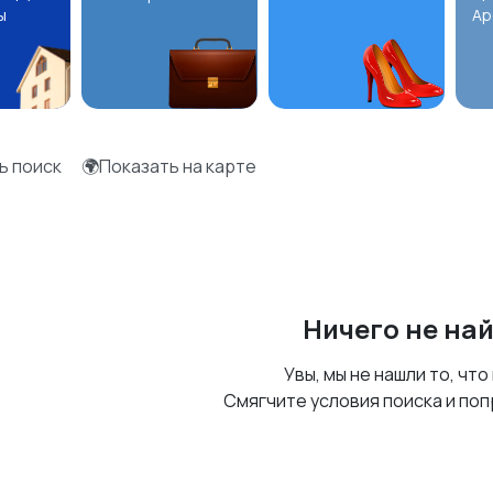
ы
Ар
ь поиск
🌍Показать на карте
Ничего не на
Увы, мы не нашли то, что
Смягчите условия поиска и поп