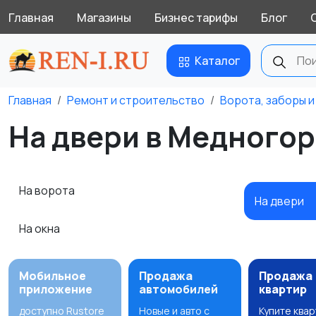
Главная
Магазины
Бизнес тарифы
Блог
Каталог
Главная
Ремонт и строительство
Ворота, заборы 
На двери в Медного
На ворота
На двери
На окна
Мобильное
Продажа
Продажа
приложение
автомобилей
квартир
доступно Rustore
Новые и авто с
Купите ква