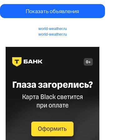
Показать объявления
world-weather.ru
world-weather.ru