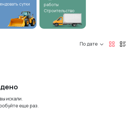
ендовать сутки
работы
Строительство
По дате
йдено
 вы искали.
робуйте еще раз.