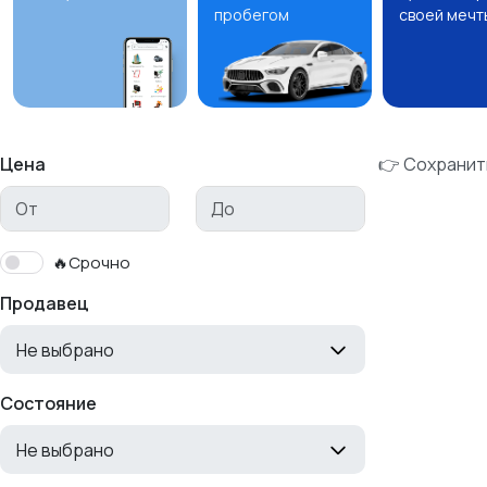
пробегом
своей мечт
Цена
👉 Сохранит
🔥Срочно
Продавец
Не выбрано
Состояние
Не выбрано