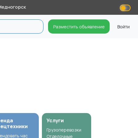
едногорск
Разместить объявление
Войти
ренда
Услуги
пецтехники
Грузоперевозки
ендовать час
Отделочные