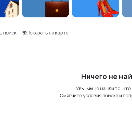
ь поиск
🌍Показать на карте
Ничего не на
Увы, мы не нашли то, что
Смягчите условия поиска и поп