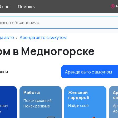
М
О нас
Помощь
а авто
Аренда авто с выкупом
ом в Медногорске
акси
Аренда авто с выкупом
Работа
Женский
А
гардероб
с
Поиск вакансий
ртиру
Найди своё
Ар
Поиск резюме
ы
Ар