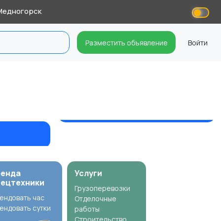
едногорск
Разместить объявление
Войти
ренда
Услуги
пецтехники
Грузоперевозки
ендовать час
Отделочные
ендовать сутки
работы
Строительство