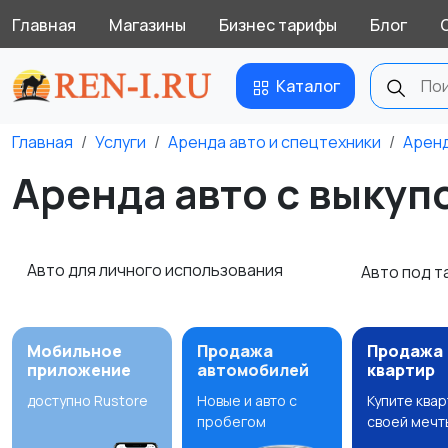
Главная
Магазины
Бизнес тарифы
Блог
Каталог
Главная
Услуги
Аренда авто и спецтехники
Аренд
Аренда авто с выкуп
Авто для личного использования
Авто под т
Мобильное
Продажа
Продажа
приложение
автомобилей
квартир
доступно Rustore
Новые и авто с
Купите ква
пробегом
своей мечт