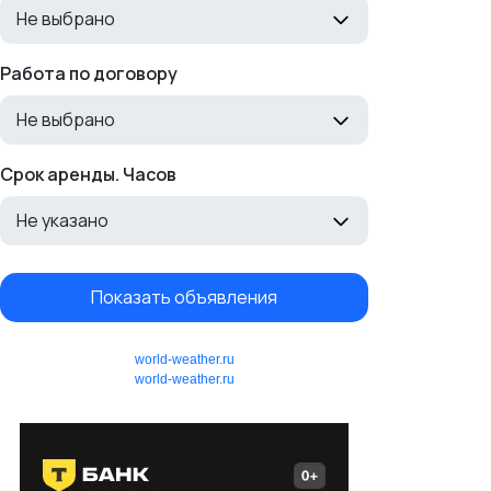
Не выбрано
Работа по договору
Не выбрано
Срок аренды. Часов
Не указано
Показать объявления
world-weather.ru
world-weather.ru