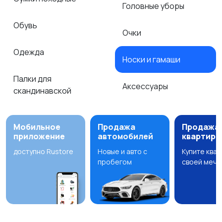
Головные уборы
Обувь
Очки
Одежда
Носки и гамаши
Палки для
Аксессуары
скандинавской
Мобильное
Продажа
Продажа
приложение
автомобилей
квартир
доступно Rustore
Новые и авто с
Купите ква
пробегом
своей мечт