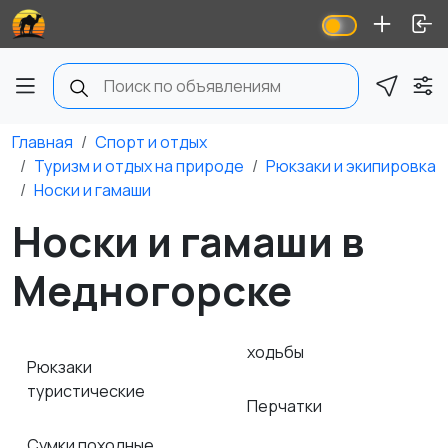
Главная
Спорт и отдых
Туризм и отдых на природе
Рюкзаки и экипировка
Носки и гамаши
Носки и гамаши в
Медногорске
ходьбы
Рюкзаки
туристические
Перчатки
Сумки походные