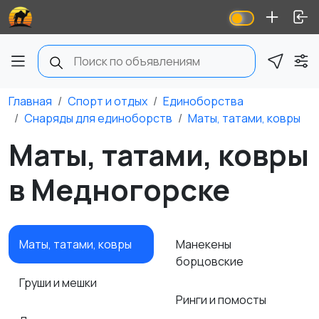
Главная
Спорт и отдых
Единоборства
Снаряды для единоборств
Маты, татами, ковры
Маты, татами, ковры
в Медногорске
Маты, татами, ковры
Манекены
борцовские
Груши и мешки
Ринги и помосты