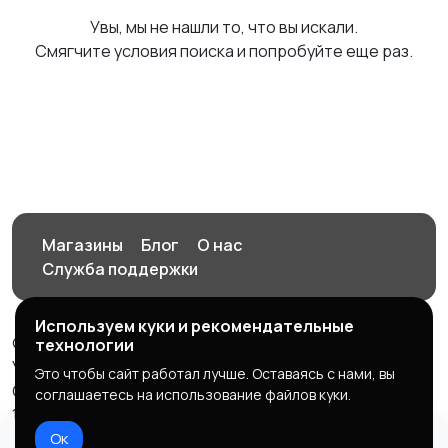
Увы, мы не нашли то, что вы искали.
Смягчите условия поиска и попробуйте еще раз.
Магазины
Блог
О нас
Служба поддержки
Используем куки и рекомендательные
© 2026 Орен-АЙ - Авто | Недвижимость | Работа |
технологии
Услуги
Это чтобы сайт работал лучше. Оставаясь с нами, вы
Создал Карусов Е.С ООО "ЦПК" ИНН 5609203278 ОГРН
соглашаетесь на использование файлов куки.
1235600008841
Ок