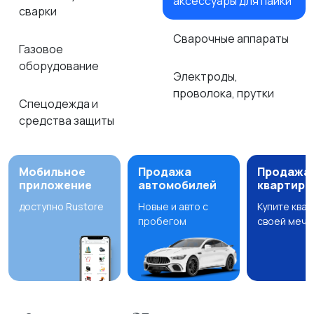
аксессуары для пайки
сварки
Сварочные аппараты
Газовое
оборудование
Электроды,
проволока, прутки
Спецодежда и
средства защиты
Мобильное
Продажа
Продажа
приложение
автомобилей
квартир
доступно Rustore
Новые и авто с
Купите ква
пробегом
своей мечт