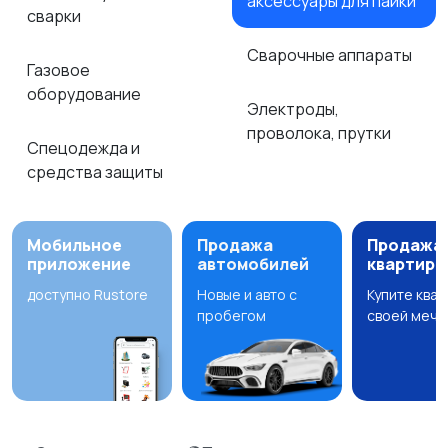
аксессуары для пайки
сварки
Сварочные аппараты
Газовое
оборудование
Электроды,
проволока, прутки
Спецодежда и
средства защиты
Мобильное
Продажа
Продажа
приложение
автомобилей
квартир
доступно Rustore
Новые и авто с
Купите ква
пробегом
своей мечт