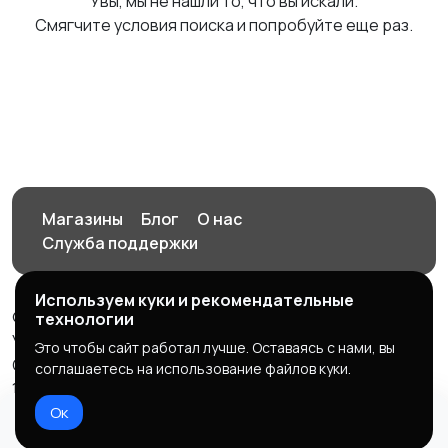
Увы, мы не нашли то, что вы искали.
Смягчите условия поиска и попробуйте еще раз.
Магазины
Блог
О нас
Служба поддержки
Используем куки и рекомендательные
© 2026 Орен-АЙ - Авто | Недвижимость | Работа |
технологии
Услуги
Это чтобы сайт работал лучше. Оставаясь с нами, вы
Создал Карусов Е.С ООО "ЦПК" ИНН 5609203278 ОГРН
соглашаетесь на использование файлов куки.
1235600008841
Ок
Правила сервиса
Политика конфиденциальности
Домой
Избранное
Добавить
Чат
Профиль