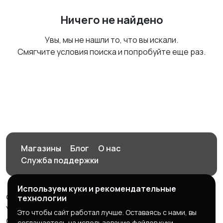
Ничего не найдено
Увы, мы не нашли то, что вы искали.
Смягчите условия поиска и попробуйте еще раз.
Магазины
Блог
О нас
Служба поддержки
Используем куки и рекомендательные
© 2026 Орен-АЙ - Авто | Недвижимость | Работа |
технологии
Услуги
Это чтобы сайт работал лучше. Оставаясь с нами, вы
Создал Карусов Е.С ООО "ЦПК" ИНН 5609203278 ОГРН
соглашаетесь на использование файлов куки.