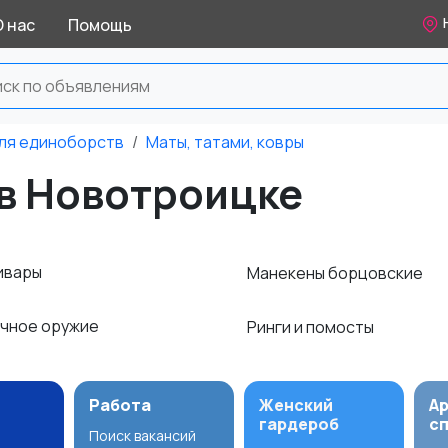
О нас
Помощь
ля единоборств
Маты, татами, ковры
 в Новотроицке
кивары
Манекены борцовские
чное оружие
Ринги и помосты
Работа
Женский
А
гардероб
с
Поиск вакансий