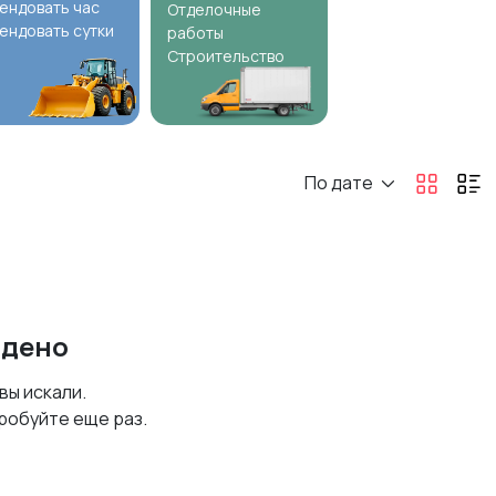
ендовать час
Отделочные
ендовать сутки
работы
Строительство
По дате
йдено
 вы искали.
робуйте еще раз.