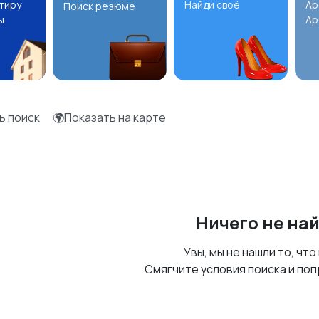
ртиру
Найди своё
Ар
Поиск резюме
ы
Ар
ь поиск
🌍Показать на карте
Ничего не на
Увы, мы не нашли то, что
Смягчите условия поиска и поп