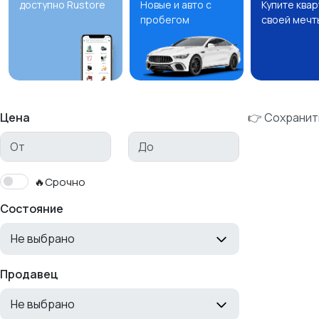
доступно Rustore
Новые и авто с
Купите ква
пробегом
своей мечт
Цена
👉 Сохранит
🔥Срочно
Состояние
Не выбрано
Продавец
Не выбрано