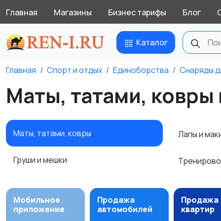
Главная
Магазины
Бизнес тарифы
Блог
Каталог
Главная
Спорт и отдых
Единоборства
Снаряды д
Маты, татами, ковры
Маты, татами, ковры
Лапы и ма
Груши и мешки
Тренирово
Мобильное
Продажа
Продажа
приложение
автомобилей
квартир