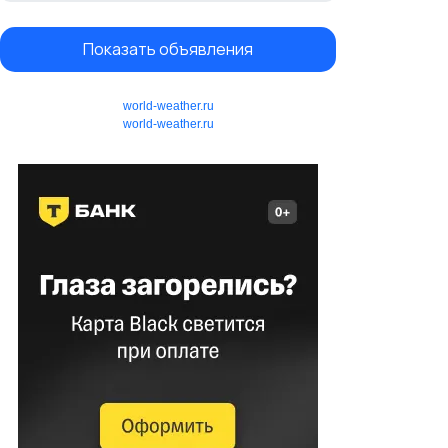
Показать объявления
world-weather.ru
world-weather.ru