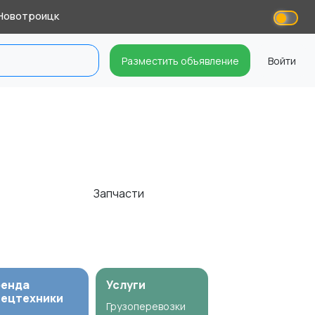
Новотроицк
Разместить объявление
Войти
Запчасти
ренда
Услуги
пецтехники
Грузоперевозки