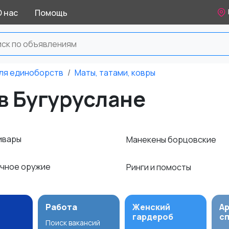
О нас
Помощь
ля единоборств
Маты, татами, ковры
 в Бугуруслане
кивары
Манекены борцовские
чное оружие
Ринги и помосты
Работа
Женский
А
гардероб
с
Поиск вакансий