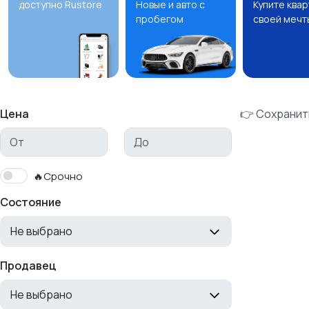
доступно Rustore
Новые и авто с
Купите ква
пробегом
своей мечт
Цена
👉 Сохранит
🔥Срочно
Состояние
Не выбрано
Продавец
Не выбрано