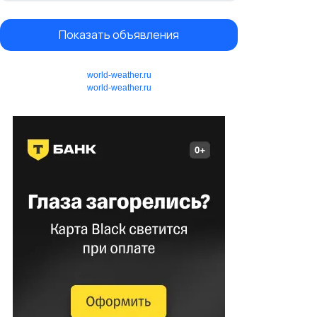
Показать объявления
world-weather.ru
world-weather.ru