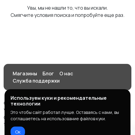
Увы, мы не нашли то, что вы искали.
Смягчите условия поиска и попробуйте еще раз.
Магазины
Блог
О нас
Служба поддержки
Используем куки и рекомендательные
© 2026 Орен-АЙ - Авто | Недвижимость | Работа |
технологии
Услуги
Это чтобы сайт работал лучше. Оставаясь с нами, вы
Создал Карусов Е.С ООО "ЦПК" ИНН 5609203278 ОГРН
соглашаетесь на использование файлов куки.
1235600008841
Ок