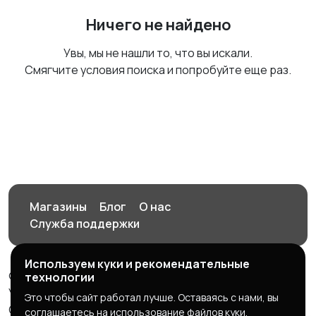
Ничего не найдено
Увы, мы не нашли то, что вы искали.
Смягчите условия поиска и попробуйте еще раз.
Магазины
Блог
О нас
Служба поддержки
Используем куки и рекомендательные
© 2026 Орен-АЙ - Авто | Недвижимость | Работа |
технологии
Услуги
Это чтобы сайт работал лучше. Оставаясь с нами, вы
Создал Карусов Е.С ООО "ЦПК" ИНН 5609203278 ОГРН
соглашаетесь на использование файлов куки.