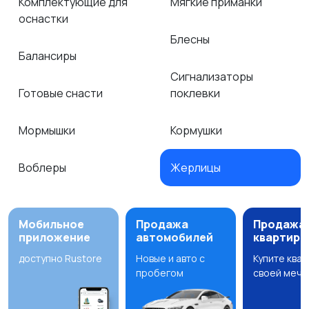
Комплектующие для
Мягкие приманки
оснастки
Блесны
Балансиры
Сигнализаторы
Готовые снасти
поклевки
Мормышки
Кормушки
Воблеры
Жерлицы
Мобильное
Продажа
Продажа
приложение
автомобилей
квартир
доступно Rustore
Новые и авто с
Купите ква
пробегом
своей мечт