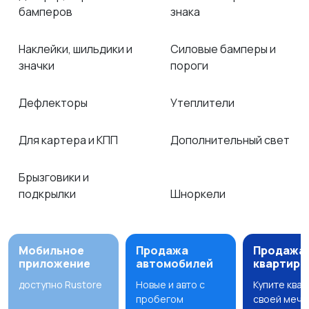
бамперов
знака
Наклейки, шильдики и
Силовые бамперы и
значки
пороги
Дефлекторы
Утеплители
Для картера и КПП
Дополнительный свет
Брызговики и
подкрылки
Шноркели
Мобильное
Продажа
Продажа
приложение
автомобилей
квартир
доступно Rustore
Новые и авто с
Купите ква
пробегом
своей мечт